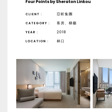
Four Points by Sheraton
Linkou
亞昕集團
CLIENT :
客房、梯廳
CATEGORY :
2018
YEAR :
林口
LOCATION :