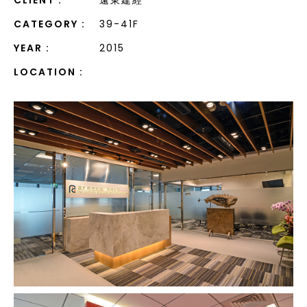
CLIENT :
遠東建經
CATEGORY :
39-41F
YEAR :
2015
LOCATION :